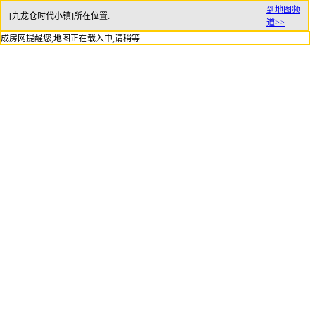
到地图频
[九龙仓时代小镇]所在位置:
道>>
成房网提醒您,地图正在载入中,请稍等......