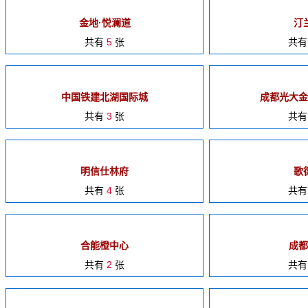
金地·悦澜道
汀
共有
5
张
共
中国铁建北湖国际城
成都光大金
共有
3
张
共
明信仕林府
歌
共有
4
张
共
合能橙中心
成都
共有
2
张
共