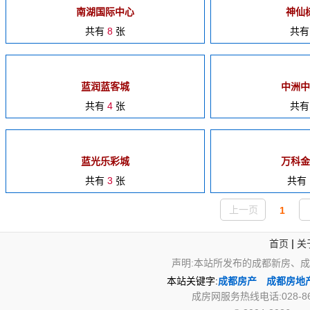
南湖国际中心
神仙
共有
8
张
共
蓝润蓝客城
中洲中
共有
4
张
共
蓝光乐彩城
万科金
共有
3
张
共有
上一页
1
|
首页
关
声明:本站所发布的成都新房、
本站关键字:
成都房产
成都房地
成房网服务热线电话:028-867