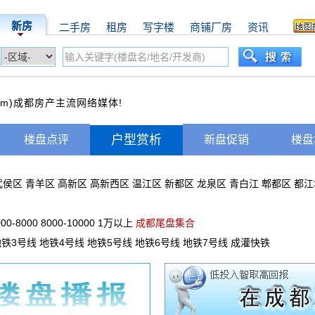
新房
二手房
租房
写字楼
商铺厂房
资讯
com)成都房产主流网络媒体!
户型赏析
楼盘点评
新盘促销
楼盘
武侯区
青羊区
高新区
高新西区
温江区
新都区
龙泉区
青白江
郫都区
都江
000-8000
8000-10000
1万以上
成都尾盘集合
地铁3号线
地铁4号线
地铁5号线
地铁6号线
地铁7号线
成灌快铁