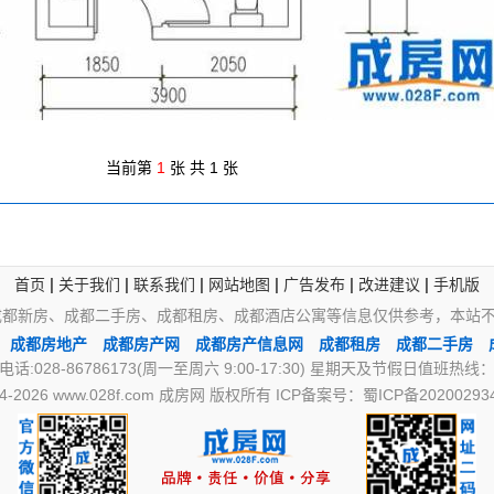
当前第
1
张 共 1 张
|
|
|
|
|
|
首页
关于我们
联系我们
网站地图
广告发布
改进建议
手机版
成都新房、成都二手房、成都租房、成都酒店公寓等信息仅供参考，本站
成都房地产
成都房产网
成都房产信息网
成都租房
成都二手房
028-86786173(周一至周六 9:00-17:30) 星期天及节假日值班热线：18
04-2026 www.028f.com 成房网 版权所有 ICP备案号：
蜀ICP备20200293