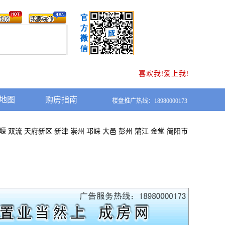
喜欢我!爱上我!
地图
购房指南
楼盘推广热线：18980000173
堰
双流
天府新区
新津
崇州
邛崃
大邑
彭州
蒲江
金堂
简阳市