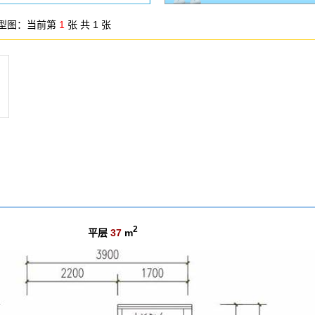
型图：
当前第
1
张 共 1 张
2
平层
37
m