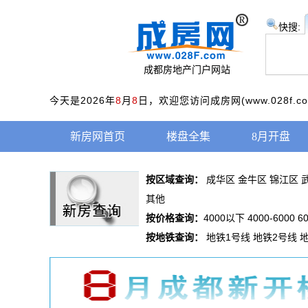
快搜:
成都房地产门户网站
今天是2026年
8
月
8
日，欢迎您访问成房网(www.028f.
新房网首页
楼盘全集
8月开盘
按区域查询：
成华区
金牛区
锦江区
其他
按价格查询：
4000以下
4000-6000
6
按地铁查询：
地铁1号线
地铁2号线