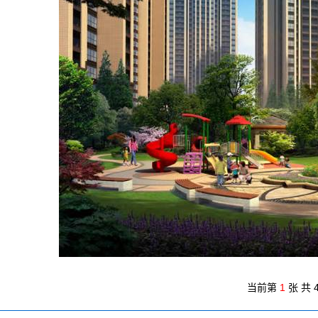
当前第
1
张 共 