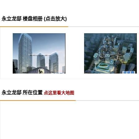
等，全系医疗呵护健康
永立龙邸 楼盘相册 (点击放大)
项目精品配套：项目配套有甲
品农贸超市、品质幼儿园、3
馆、健身馆、SPA等）,一
至。
项目配套有数十万平方米“永立国际
永立龙邸 所在位置
点这里看大地图