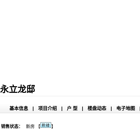
永立龙邸
基本信息
|
项目介绍
|
户 型
|
楼盘动态
|
电子地图
销售状态：
新房 【
】