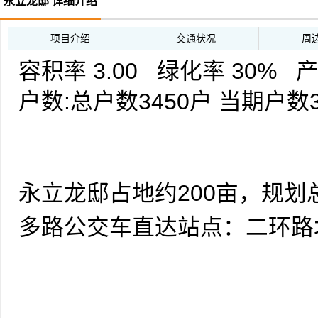
永立龙邸 详细介绍
项目介绍
交通状况
周
容积率 3.00 绿化率 30% 
户数:总户数3450户 当期户数3
永立龙邸占地约200亩，规划
级购物中心、15万平米甲级
多路公交车直达站点：二环
SOHO、古成都休闲商业街
目前我们首推出住宅版块：分
一道屏障把车流嘈杂完全阻隔