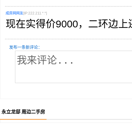
成房网网友
[IP:222.211.*.*]
现在实得价9000，二环边
发布一条新评论：
永立龙邸 周边二手房