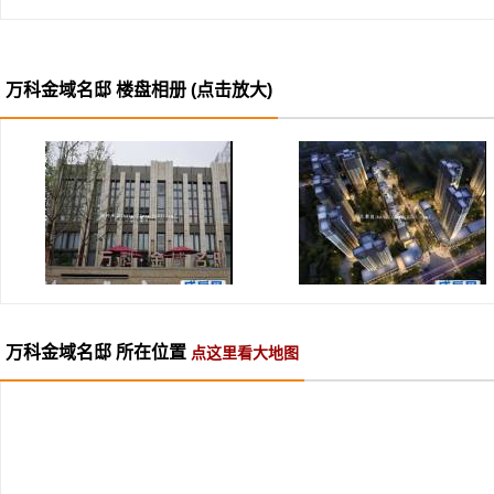
洲际酒店、假日酒店、费尔蒙
等；
万科金域名邸 楼盘相册 (点击放大)
休闲配套：漾亚体育公园、滨
湖公园、天鹅湖公园
网球场、儿童游乐场所等
万科金域名邸 所在位置
点这里看大地图