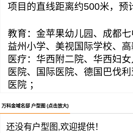
路的交汇处，紧邻伊藤洋华堂
项目的直线距离约500米，预计
项目交通便捷，可达性好，拥
5号线“三江站”步行约5分
教育：金苹果幼儿园、成都七
文化、公园六大板块。便捷的
益州小学、美视国际学校、高
活的快乐。
医疗：华西附二院、华西妇女
项目占地面积约72亩，规划建
医院、国际医院、德国巴伐利
DECO风格。户型面积为11
医院 ；
户，户户地暖和电梯直接入户
商业配套：伊藤洋华堂旗舰店
选。
万科金域名邸 户型图 (点击放大)
百货、凯丹广场、宜家、欧尚
生活配套：大魔方、海洋公园
还没有户型图,欢迎提供！