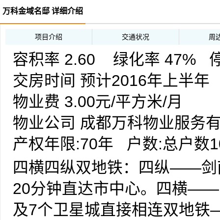
·
[2014-09-24]
天府新城中央居住区 
万科金域名邸 详细介绍
元/㎡
·
[2014-03-24]
城市生活深度居家首
项目介绍
交通状况
周
13000元/平
容积率 2.60 绿化率 47% 停
·
[2013-12-23]
万科城南首座的金域
交房时间 预计2016年上半年
12000元/平
物业费 3.00元/平方米/月
·
[2013-09-28]
城南天府新城的中央
物业公司 成都万科物业服务
会期间专享2%的优惠
产权年限:70年 户数:总户数1
四横四纵双地铁：四纵——剑
万科金域名邸是万科进入成都
20分钟直达市中心。四横—
目，为金域蓝湾和金域西岭的
及7个卫星城直接相连双地铁