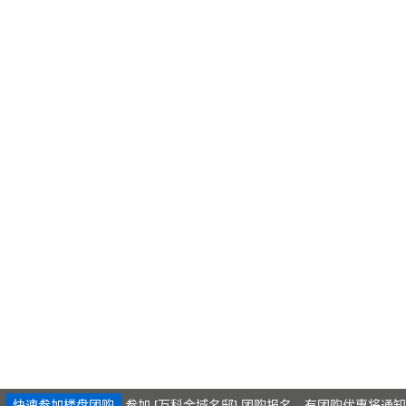
快速参加楼盘团购
参加 [万科金域名邸] 团购报名，有团购优惠将通