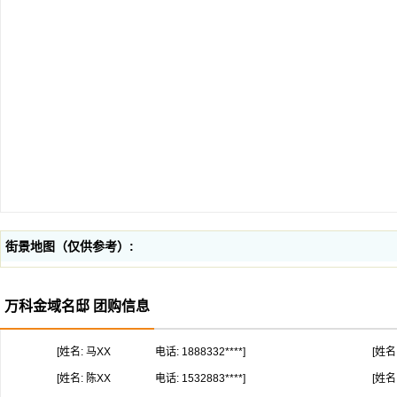
街景地图（仅供参考）:
万科金域名邸 团购信息
[姓名: 马XX
电话: 1888332****]
[姓名
[姓名: 陈XX
电话: 1532883****]
[姓名