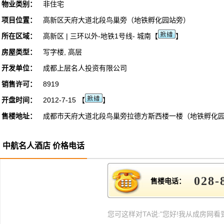
物业类别：
非住宅
项目位置：
高新区天府大道北段鸟巢旁（地铁孵化园站旁）
所在区域：
高新区 | 三环以外-地铁1号线- 城南【
】
房屋类型：
写字楼, 高层
开发单位：
成都上层名人投资有限公司
销售许可：
8919
开盘时间：
2012-7-15 【
】
售楼地址：
成都市天府大道北段鸟巢旁拉德方斯西楼一楼（地铁孵化
中航名人酒店 价格电话
028-
售楼电话：
您可这样对TA说:"您好!我从成房网看到此