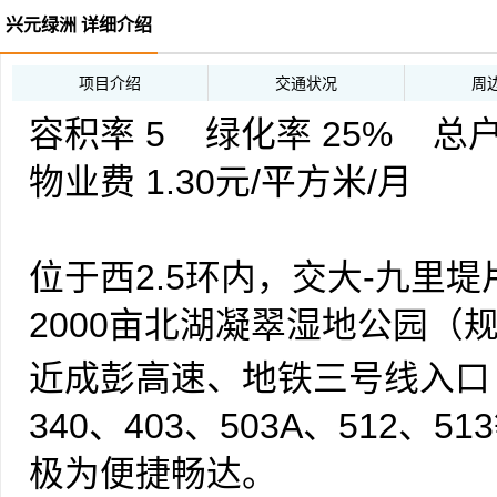
1%
兴元绿洲 详细介绍
·
[2011-02-28]
西2.5环内兴元绿洲均
·
[2011-02-15]
兴元绿洲二期均价77
项目介绍
交通状况
周
·
[2011-01-26]
容积率 5 绿化率 25% 总户数
兴元绿洲二期整体均价
1.5%
物业费 1.30元/平方米/月
位于西2.5环内，交大-九里
2000亩北湖凝翠湿地公园（
合，200米绿化带阻断尘嚣
近成彭高速、地铁三号线入口（规
兴元绿洲是兴元房产在成都成
340、403、503A、51
力推出的围合型生态景观大盘
极为便捷畅达。