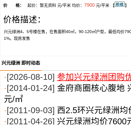
7900
价 格：
起价：暂无资料 元/平米 均价：
元/平米 【
】
价格描述：
兴元绿洲4、5号楼在售，在售面积40㎡，90-120㎡户型，最低均价79
1%。现房发售
兴元绿洲 即时动态
·
[2026-08-10]
参加兴元绿洲团购优
·
[2014-01-24]
金府商圈核心腹地 
元/㎡
·
[2011-09-03]
西2.5环兴元绿洲均价
·
[2011-04-26]
兴元绿洲均价7600