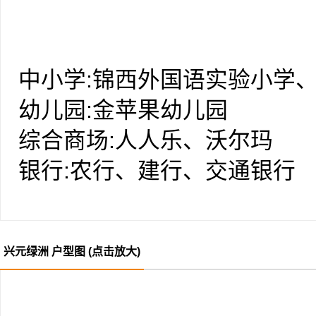
建筑结构融合传统川西民居格
非凡的气质和品位；大围合式
景观花园，与4000亩湿地阔林
中小学:锦西外国语实验小学
光明和，快乐的心情伴随每一
幼儿园:金苹果幼儿园
40-120㎡精致空间，舒适
综合商场:人人乐、沃尔玛
求；15万起的适中总价，打
银行:农行、建行、交通银行
司全程顾问，为业主提供全天
元门禁指纹系统、可视对讲系
贵的礼遇。
兴元绿洲 户型图 (点击放大)