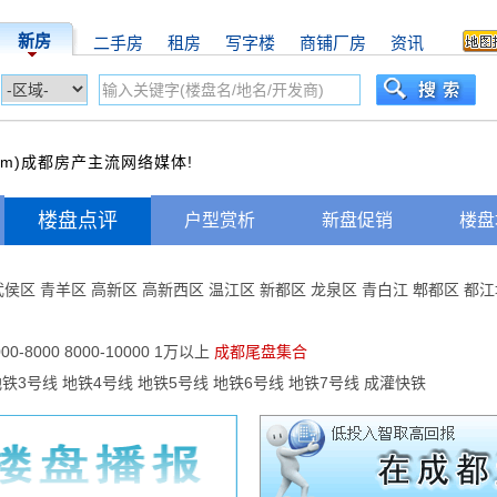
新房
二手房
租房
写字楼
商铺厂房
资讯
com)成都房产主流网络媒体!
楼盘点评
户型赏析
新盘促销
楼盘
武侯区
青羊区
高新区
高新西区
温江区
新都区
龙泉区
青白江
郫都区
都江
000-8000
8000-10000
1万以上
成都尾盘集合
地铁3号线
地铁4号线
地铁5号线
地铁6号线
地铁7号线
成灌快铁