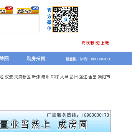
喜欢我!爱上我!
地图
购房指南
楼盘推广热线：18980000173
堰
双流
天府新区
新津
崇州
邛崃
大邑
彭州
蒲江
金堂
简阳市