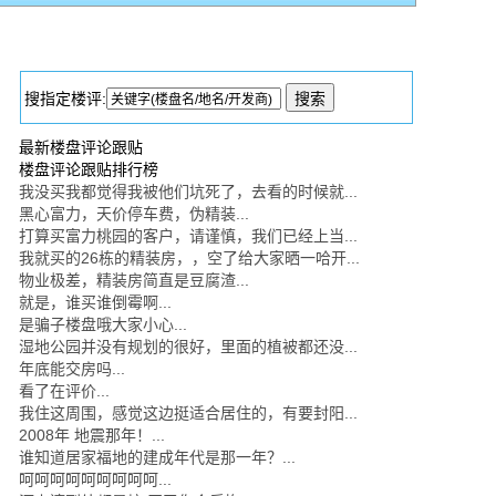
搜指定楼评:
最新楼盘评论跟贴
楼盘评论跟贴排行榜
我没买我都觉得我被他们坑死了，去看的时候就...
黑心富力，天价停车费，伪精装...
打算买富力桃园的客户，请谨慎，我们已经上当...
我就买的26栋的精装房，，空了给大家晒一哈开...
物业极差，精装房简直是豆腐渣...
就是，谁买谁倒霉啊...
是骗子楼盘哦大家小心...
湿地公园并没有规划的很好，里面的植被都还没...
年底能交房吗...
看了在评价...
我住这周围，感觉这边挺适合居住的，有要封阳...
2008年 地震那年！...
谁知道居家福地的建成年代是那一年？...
呵呵呵呵呵呵呵呵呵...