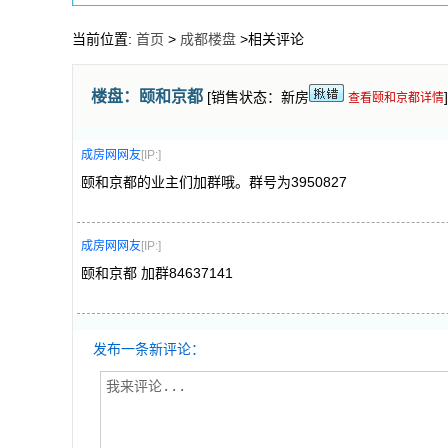
当前位置:
首页
>
成都楼盘
>相关评论
楼盘：
颐和京都
[销售状态：新房
]
查看颐和京都详情
成房网网友
[IP:]
颐和京都的业主们加群哦。群号为3950827
成房网网友
[IP:]
颐和京都 加群84637141
发布一条新评论：