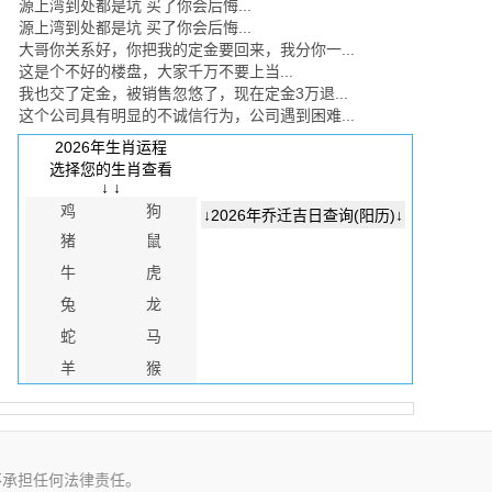
源上湾到处都是坑 买了你会后悔...
源上湾到处都是坑 买了你会后悔...
大哥你关系好，你把我的定金要回来，我分你一...
这是个不好的楼盘，大家千万不要上当...
我也交了定金，被销售忽悠了，现在定金3万退...
这个公司具有明显的不诚信行为，公司遇到困难...
2026年生肖运程
选择您的生肖查看
↓ ↓
鸡
狗
↓2026年乔迁吉日查询(阳历)↓
猪
鼠
牛
虎
兔
龙
蛇
马
羊
猴
不承担任何法律责任。