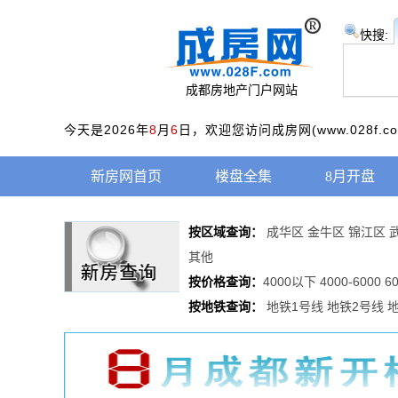
快搜:
成都房地产门户网站
今天是2026年
8
月
6
日，欢迎您访问成房网(www.028f.
新房网首页
楼盘全集
8月开盘
按区域查询：
成华区
金牛区
锦江区
其他
按价格查询：
4000以下
4000-6000
6
按地铁查询：
地铁1号线
地铁2号线