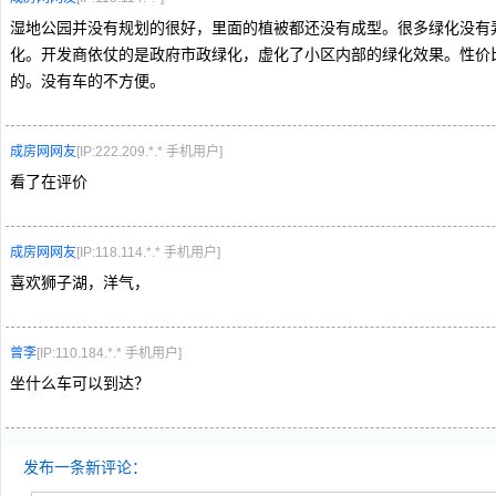
湿地公园并没有规划的很好，里面的植被都还没有成型。很多绿化没有
化。开发商依仗的是政府市政绿化，虚化了小区内部的绿化效果。性价
的。没有车的不方便。
成房网网友
[IP:222.209.*.* 手机用户]
看了在评价
成房网网友
[IP:118.114.*.* 手机用户]
喜欢狮子湖，洋气，
曾李
[IP:110.184.*.* 手机用户]
坐什么车可以到达？
发布一条新评论：