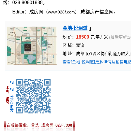
线：028-80801888。
Editor：成房网（
）,成都房产信息网。
www.028f.com
金地·悦澜道
[]
18500
均 价：
元/平方米
(最后更新:20
区 域：双流
地 址：成都市双流区协和街道万顺大道
查看[金地·悦澜道]更多详情及销售电话