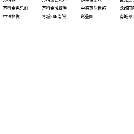
万科金色乐府
万科金域缇香
中德英伦世邦
龙都国
中铁栖悦
青城365南院
彩叠园
南城都