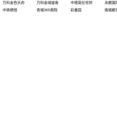
万科金色乐府
万科金域缇香
中德英伦世邦
龙都国
中铁栖悦
青城365南院
彩叠园
南城都