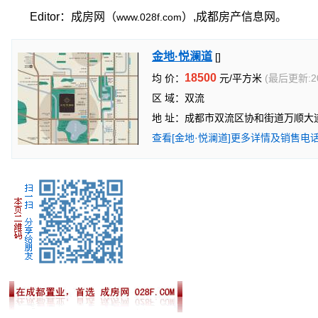
Editor：成房网（
）,成都房产信息网。
www.028f.com
金地·悦澜道
[]
18500
均 价：
元/平方米
(最后更新:20
区 域：双流
地 址：成都市双流区协和街道万顺大道
查看[金地·悦澜道]更多详情及销售电话