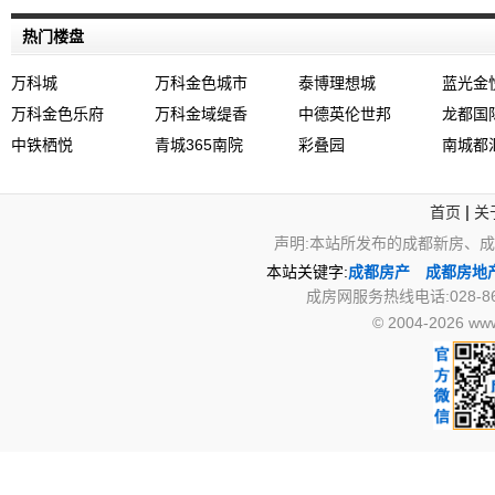
热门楼盘
万科城
万科金色城市
泰博理想城
蓝光金
万科金色乐府
万科金域缇香
中德英伦世邦
龙都国
中铁栖悦
青城365南院
彩叠园
南城都
|
首页
关
声明:本站所发布的成都新房、
本站关键字:
成都房产
成都房地
成房网服务热线电话:028-867
© 2004-2026 