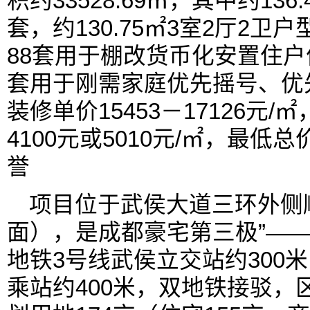
积约33528.69㎡，其中约136
套，约130.75㎡3室2厅2卫
88套用于棚改货币化安置住户
套用于刚需家庭优先摇号、优
装修单价15453－17126元/
4100元或5010元/㎡，最低总
誉
项目位于武侯大道三环外侧
面），是成都豪宅第三极”—
地铁3号线武侯立交站约300
乘站约400米，双地铁接驳，