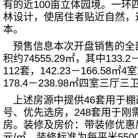
有的近100亩立体园境。一环
林设计，使居住者贴近自然，
本。
预售信息本次开盘销售的全部
积约74555.29㎡，其中133.2
112套，142.23－166.58㎡
178.4－238.98㎡四室三厅三
上述房源中提供46套用于
号、优先选房，248套用于刚
房。装修及房价：带装修优惠后单
元/㎡，装修标准为每平米550