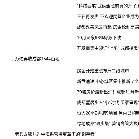
“科技豪宅”武侯金茂府真的开了,精
王石再发声:不欢迎民营企业成
成都改善风云再起 房企论剑高
10月龙泉96%房源下跌
开发商集中领证“上车” 成都楼
万达再收成都1544亩地
房企开始重点布局二线城市
新盘速递|中心城区集中推新 7
70城房价最新出炉！成都11月新
成都墅居步入“小”时代 买家呈
恒大204亿再购5项目 月内已购
绿地成都“退步集” 营销高管大
老兵去哪儿？中海系管控变革下的“谢幕者”