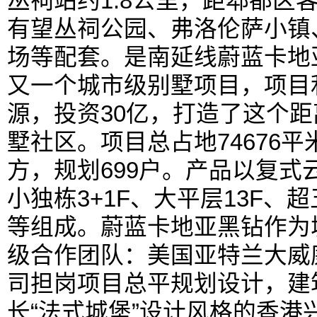
丛祠站约1.8公里，距郫都区
有望丛祠公园、弗洛伦萨小镇
场等配套。是南延线蔚蓝卡地
又一个城市级别墅项目，项目
源，投资30亿，打造了这个
墅社区。项目总占地74676平
方，规划699户。产品以复式云墅
小独栋3+1F、大平层13F
等组成。蔚蓝卡地亚黑钻作为
级合作团队：美国亚特兰大威
司担岗项目总平规划设计，建
长“法式城堡”设计风格的香港