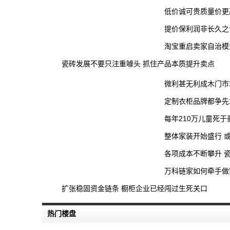
低价诚可贵质量价更高
提价保利润非长久之
淘宝重启卖家自治模
瓷砖发展不要只注重噱头 抓住产品本质提升卖点
微利甚无利成木门市
定制衣柜品牌都争先
每年210万儿童死于
整体家装开始盛行 
各项成本不断攀升 
万科链家如何牵手做
扩张稳固资金链条 橱柜企业已经闯过生死关口
热门楼盘