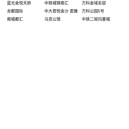
蓝光金悦天娇
中铁城锦南汇
万科金域名邸
龙都国际
中大君悦金沙 君雅
万科公园5号
南城都汇
马克公馆
中铁二局玛塞城