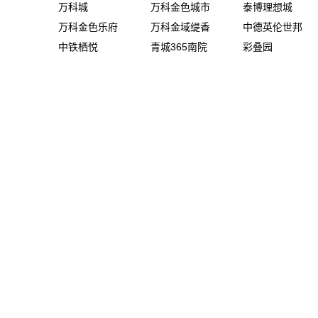
万科城
万科金色城市
泰博理想城
万科金色乐府
万科金域缇香
中德英伦世邦
中铁栖悦
青城365南院
彩叠园