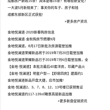
成都房产新政15条！具体是哪15条？有哪些新变化？
一大波5月新规来了：事关你的车子、房子和钱
成都东部新区正式获批!
+更多房产资讯
金地悦澜道·2020新春购房信息
金地悦澜道·金秋购房节燃爆9月
金地悦澜道，8月17日新批次房源载誉加推
金地悦澜道荣耀新品将于2019年7月20日载誉加推
金地悦澜道荣耀新品已于2019年7月6日载誉加推，全
【金地·悦澜道】本批次最后40套洋房，珍藏产品火
【金地·悦澜道】明星户型—【舒居四房】建面约1
金地悦澜道新品开盘大捷，应市加推!
金地·悦澜道2、3、7、8、12、13号楼已获预售证
金地悦澜道约117-139㎡瞰景高层新品加推
+更多新盘促销资讯