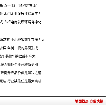
 五一木门市场被“看热”
计 木门企业发展还得靠实力
式 衣柜电商发展环境得净化
场常态 中小经销商生存压力大
求异 各树一帜的局面形成
豪华装修? 数据或有夸大
或将为橱柜企业开辟新蓝图
瓷砖提升产品价值是解决之道
家装 行业缺信任是最大商机
地图找房 方便快捷