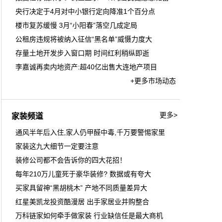
央行决定于4月对中小银行定向降准1个百分点
楼市复苏缓慢 3月“小阳春”落空几成定局
公租房违规将被纳入征信“黑名单”威慑力度大
存量土地开发步入窗口期 时间红利稍纵即逝
李嘉诚再卖内地资产:超40亿出售大连地产项目
+更多市场动态
更多>
家装频道
通风半年后入住,家人仍甲醛中毒,千万要警惕家里
家装这九大细节一定要注意
装修公司都不会告诉你的四大花招！
每年210万儿童死于豪华装修? 数据或有夸大
买家具留神“黑胡桃木” 产地不同质量差异大
红星美凯龙投资酷漫居 出手家居业并购整合
万科链家如何牵手做家装 行业缺信任是最大商机