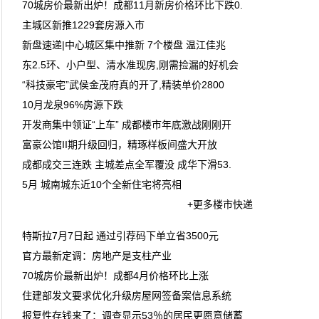
70城房价最新出炉！成都11月新房价格环比下跌0.
主城区新推1229套房源入市
新盘速递|中心城区集中推新 7个楼盘 温江佳兆
东2.5环、小户型、清水准现房,刚需捡漏的好机会
“科技豪宅”武侯金茂府真的开了,精装单价2800
10月龙泉96%房源下跌
开发商集中领证“上车” 成都楼市年底激战刚刚开
富豪公馆II期升级回归，精琢样板间盛大开放
成都成交三连跌 主城差点全军覆没 成华下滑53.
5月 城南城东近10个全新住宅将亮相
+更多楼市快递
特斯拉7月7日起 通过引荐码下单立省3500元
官方最新定调：房地产是支柱产业
70城房价最新出炉！成都4月价格环比上涨
住建部发文要求优化升级房屋网签备案信息系统
报复性存钱来了：调查显示53％的居民更愿意储蓄