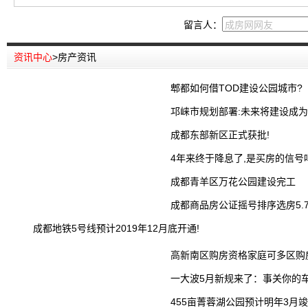
留言人：
资讯中心
>
房产资讯
郫都如何借TOD建设公园城市?
邛崃市规划部署:未来将建设成
成都东部新区正式获批!
4年来终于降息了,是买房的信号
成都青羊区万花公园建设完工
成都商品房公证摇号排序选房5.
成都地铁5号线预计2019年12月底开通!
高新南区购房资格家庭可多区购
一大波5月新规来了：事关你的
455亩菁蓉湖公园预计明年3月