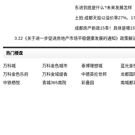
东进到底是什么?未来发展怎样
土拍:成都天投以溢价率27%、
成都房产新政15条！具体是哪1
3.22《关于进一步促进房地产市场平稳健康发展的通知》政策解
热门楼盘
万科城
万科金色城市
泰博理想城
蓝光金
万科金色乐府
万科金域缇香
中德英伦世邦
龙都国
中铁栖悦
青城365南院
彩叠园
南城都