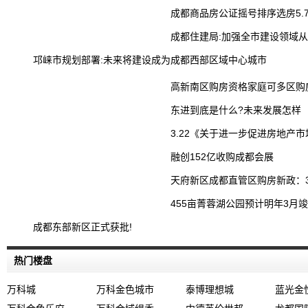
成都商品房公证摇号排序选房5.
成都住建局:加强全市建设领域
邛崃市规划部署:未来将建设成为成都西部区域中心城市
高新南区购房资格家庭可多区购
东进到底是什么?未来发展怎样
3.22《关于进一步促进房地产
融创152亿收购成都会展
天府新区成都直管区购房新政：
455亩菁蓉湖公园预计明年3月
成都东部新区正式获批!
热门楼盘
万科城
万科金色城市
泰博理想城
蓝光金