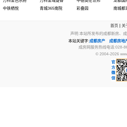
万科金色乐府
万科金域缇香
中德英伦世邦
龙都国
中铁栖悦
青城365南院
彩叠园
南城都
|
首页
关
声明:本站所发布的成都新房、
本站关键字:
成都房产
成都房地
成房网服务热线电话:028-867
© 2004-2026 