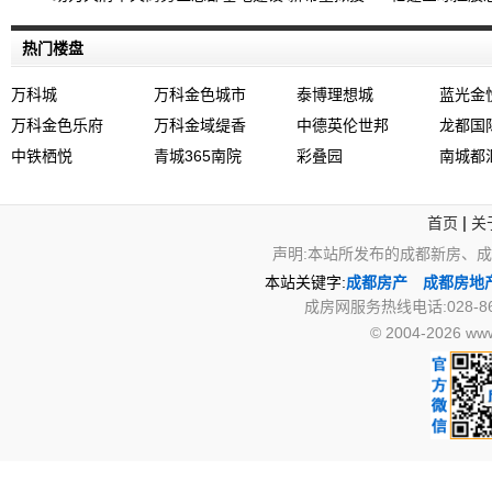
热门楼盘
万科城
万科金色城市
泰博理想城
蓝光金
万科金色乐府
万科金域缇香
中德英伦世邦
龙都国
中铁栖悦
青城365南院
彩叠园
南城都
|
首页
关
声明:本站所发布的成都新房、
本站关键字:
成都房产
成都房地
成房网服务热线电话:028-867
© 2004-2026 